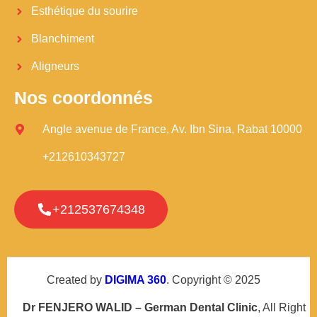
Esthétique du sourire
Blanchiment
Aligneurs
Nos coordonnés
Angle avenue de France, Av. Ibn Sina, Rabat 10000
+212610343727
+212537674348
Created by
DIGIMA 360
. Copyright © 2025
Dr FENJERO WALID – German Dental Clinic
, All Right