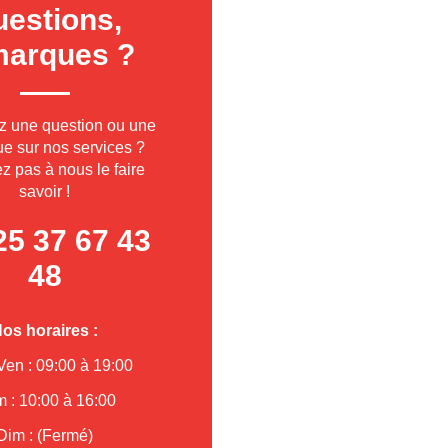
estions,
marques ?
z une question ou une
e sur nos services ?
z pas à nous le faire
savoir !
5 37 67 43
48
os horaires :
Ven : 09:00 à 19:00
 : 10:00 à 16:00
Dim : (Fermé)