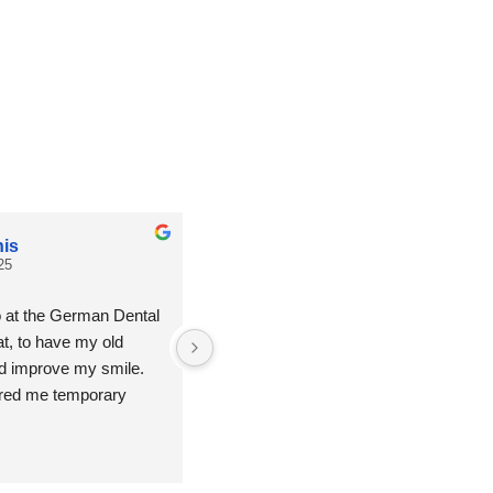
nis
Actu Eye ́s
25
19:28 11 Sep 25
o at the German Dental 
State-of-the-art equipment, 10/10 hygie
at, to have my old 
and more than pleasant treatment!! I 
d improve my smile.
recommend. One of the best Dentists i
fered me temporary 
Rabat - Agdal
at the final result 
d what a surprise! It 
icent 😍