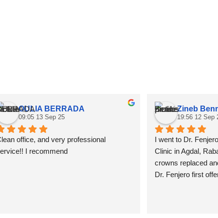
OULIA BERRADA
Zineb Ben
09:05 13 Sep 25
19:56 12 Sep 
lean office, and very professional 
I went to Dr. Fenjer
ervice!! I recommend
Clinic in Agdal, Rab
crowns replaced an
Dr. Fenjero first of
crowns to show me wh
would look like... an
was already magnif