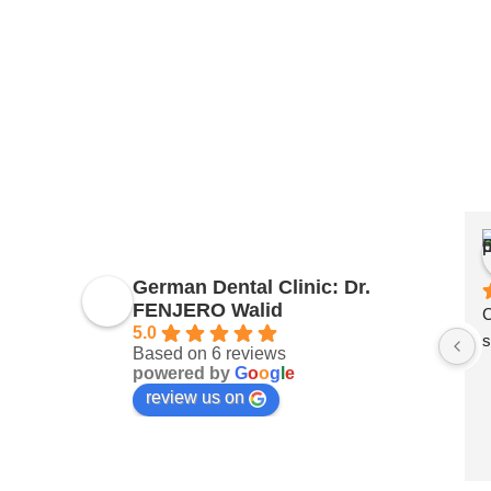
German Dental Clinic: Dr.
FENJERO Walid
C
5.0
s
Based on 6 reviews
powered by
G
o
o
g
l
e
review us on