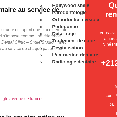
Qu
Hollywood smile
ntaire au service de
Parodontologie
re
Orthodontie invisible
Pédodontie
 sourire occupent une place centrale
Vous ave
Détartrage
d
s’impose comme une référence
remarqu
Traitement de carie
Dental Clinic – Smile Studio
, il met
N’hésite
Dévitalisation
e au service de chaque patient, en
L’extraction dentaire
+212
Radiologie dentaire
N
Lun - 
Sam