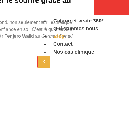
r le sourire grâce au
Galerie et visite 360°
fond, non seulement sur l’esthétique
Qui sommes nous
onfiance en soi. C’est là qu’intervient
Blog
Dr Fenjero Walid
au
German Dental
Contact
Nos cas clinique
X