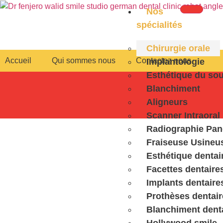
Nos
spécialités
Chirurgie orale
Accueil
Qui sommes nous
Contactez nous
Implantologie
Esthétique du sou
Blanchiment
Aligneurs
Scanner Intraoral
Radiographie Pa
Fraiseuse Usineu
Esthétique dentai
Facettes dentaire
Implants dentaire
Prothèses dentair
Blanchiment dent