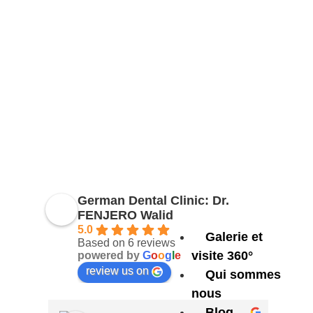
German Dental Clinic: Dr.
FENJERO Walid
5.0
Galerie et
Based on 6 reviews
visite 360°
powered by
G
o
o
g
l
e
review us on
Qui sommes
nous
Blog