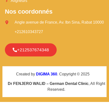
Aligneurs
Nos coordonnés
Angle avenue de France, Av. Ibn Sina, Rabat 10000
+212610343727
+212537674348
Created by
DIGIMA 360
. Copyright © 2025
Dr FENJERO WALID – German Dental Clinic
, All Right
Reserved.