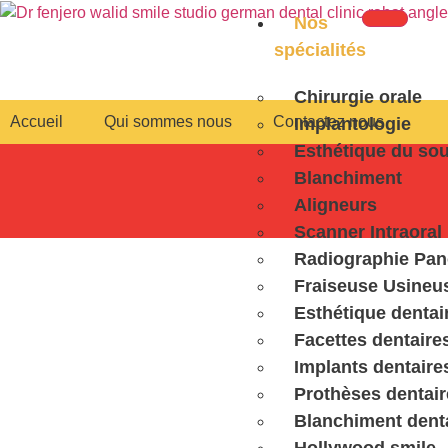
Nos
spécialités
Chirurgie orale
Accueil
Qui sommes nous
Contactez nous
Implantologie
Esthétique du sou
Blanchiment
Aligneurs
Scanner Intraoral
Radiographie Pa
Fraiseuse Usineu
Esthétique dentai
Facettes dentaire
Implants dentaire
Prothèses dentair
Blanchiment dent