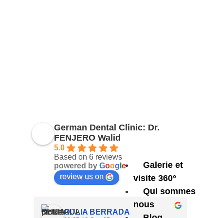
German Dental Clinic: Dr.
FENJERO Walid
5.0
Based on 6 reviews
Galerie et
powered by
G
o
o
g
l
e
review us on
visite 360°
Qui sommes
nous
OULIA BERRADA
Blog