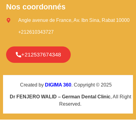
Nos coordonnés
Angle avenue de France, Av. Ibn Sina, Rabat 10000
+212610343727
+212537674348
Created by
DIGIMA 360
. Copyright © 2025
Dr FENJERO WALID – German Dental Clinic
, All Right
Reserved.